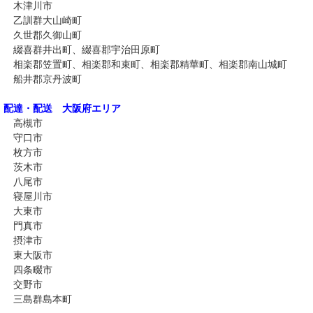
木津川市
乙訓群大山崎町
久世郡久御山町
綴喜群井出町、綴喜郡宇治田原町
相楽郡笠置町、相楽郡和束町、相楽郡精華町、相楽郡南山城町
船井郡京丹波町
配達・配送 大阪府エリア
高槻市
守口市
枚方市
茨木市
八尾市
寝屋川市
大東市
門真市
摂津市
東大阪市
四条畷市
交野市
三島群島本町